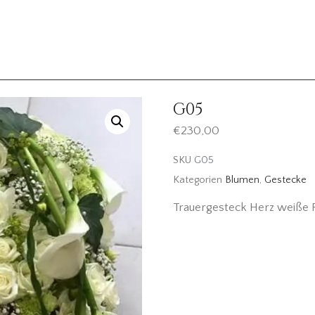
G05
€
230,00
SKU
G05
Kategorien
Blumen
,
Gestecke
Trauergesteck Herz weiße R