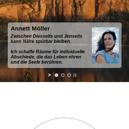
Annett Möller
Zwischen Diesseits und Jenseits
kann Nähe spürbar bleiben.
Ich schaffe Räume für individuelle
Abschiede, die das Leben ehren
und die Seele berühren.