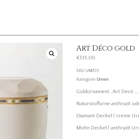
Art Déco gold
€
515,00
SKU
UM103
Kategorie
Urnen
Goldornament „Art Decó „, 
Naturstoffurne anthrazit o
Diamant Deckel ( creme Urn
Mohn Deckel ( anthrazit Urn