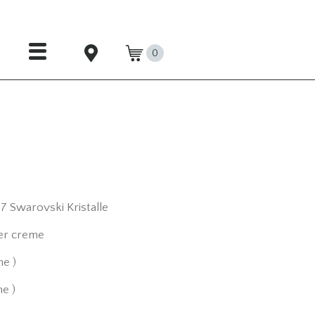
0
7 Swarovski Kristalle
der creme
e )
e )