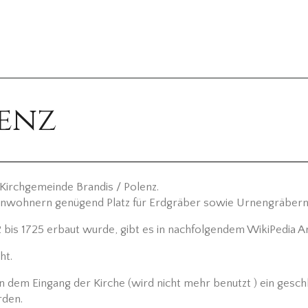
lenz
. Kirchgemeinde Brandis / Polenz.
Anwohnern genügend Platz für Erdgräber sowie Urnengräbern
 bis 1725 erbaut wurde, gibt es in nachfolgendem WikiPedia A
ht.
en dem Eingang der Kirche (wird nicht mehr benutzt ) ein gesc
rden.